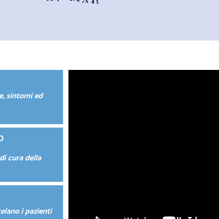
e, sintomi ed
O
 di cura della
telano i pazienti