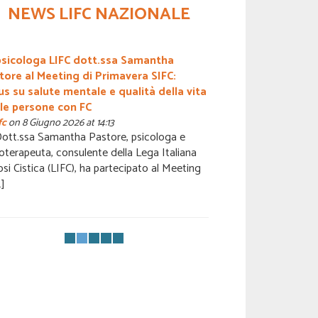
NEWS LIFC NAZIONALE
psicologa LIFC dott.ssa Samantha
Approfondimen
tore al Meeting di Primavera SIFC:
Europeo sulla Fi
us su salute mentale e qualità della vita
novità per la c
 le persone con FC
by
lifc
on 8 Giugno 
In occasione del
fc
on 8 Giugno 2026 at 14:13
Dott.ssa Samantha Pastore, psicologa e
che si è tenuto a
oterapeuta, consulente della Lega Italiana
emersi molti L'a
osi Cistica (LIFC), ha partecipato al Meeting
[…]
…]