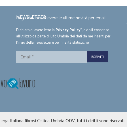
NEWSLETTER
Registrati per ricevere le ultime novità per email.
Dichiaro di avere letto la
Privacy Policy
*, e do il consenso
all'utilizzo da parte di Lifc Umbria dei dati da me inseriti per
l'invio della newsletter e per finalità statistiche.
Email
*
ga Italiana fibrosi Cistica Umbria ODV, tutti i diritti sono riservati.