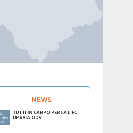
NEWS
TUTTI IN CAMPO PER LA LIFC
TUTT
22
22
UMBRIA ODV
UMBR
tembre
Settembre
023
2023