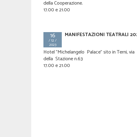
della Cooperazione.
17.00 e 21.00
rotagonista a
Intergruppo Parlamentare sulla Fibrosi
Cistica: prosegue il confronto con le
16
MANIFESTAZIONI TEATRALI 20
Istituzioni
/ 12 /
e
2023
by
lifc
on 5 Giugno 2026 at 13:22
Hotel "Michelangelo Palace" sito in Terni, via
tà sportiva
Al centro dell’incontro i diritti, la qualità della
della Stazione n.63
ness 2026, uno
vita e delle cure delle persone con fibrosi cisti
17.00 e 21.00
Prosegue l’attività di L'articolo […]