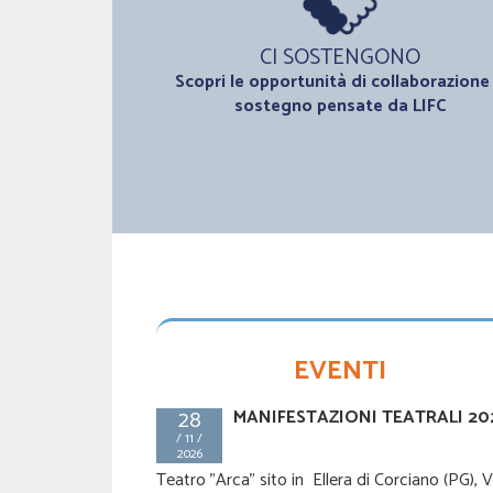
CI SOSTENGONO
Scopri le opportunità di collaborazione
sostegno pensate da LIFC
EVENTI
28
MANIFESTAZIONI TEATRALI 20
TUTTI IN CAMPO PER LA LIFC
22
UMBRIA ODV
Settembre
/ 11 /
2023
2026
Teatro "Arca" sito in Ellera di Corciano (PG), V