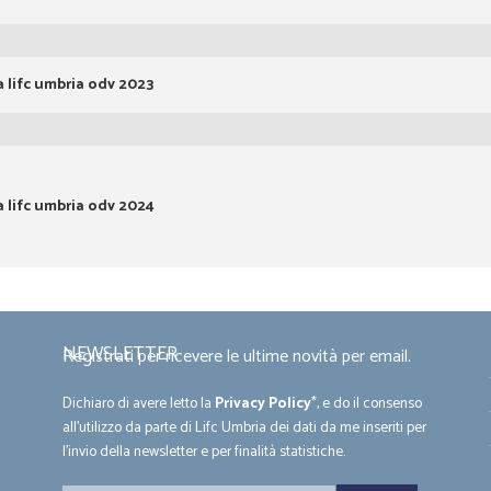
 lifc umbria odv 2023
 lifc umbria odv 2024
NEWSLETTER
Registrati per ricevere le ultime novità per email.
Dichiaro di avere letto la
Privacy Policy
*, e do il consenso
all'utilizzo da parte di Lifc Umbria dei dati da me inseriti per
l'invio della newsletter e per finalità statistiche.